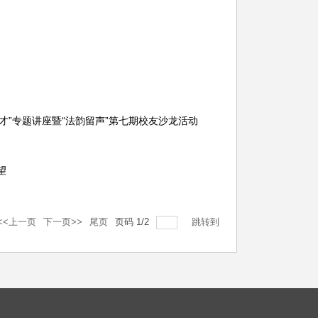
才”专题讲座暨“法韵留声”第七期校友沙龙活动
望
<<上一页
下一页>>
尾页
页码
1
/
2
跳转到