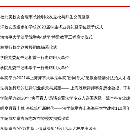
学校北美校友会理事长徐明校友返校与师生交流座谈
洋校友应邀参加学校2023届学生毕业典礼暨学位授予仪式
海海事大学法学院举办“励学”博雅教育工程启动仪式
学校举行魏文达教授铜像揭幕仪式
学院党委副书记相雷一行走访用人单位
学院党委书记李希平一行走访用人单位
学院举办2021年上海海事大学法学院“协同育人”恳谈会暨涉外法治人才
民法典施行后的法律职业前景与展望—— 上海胜康律师事务所徐微徨、丁
学院举办2020年“协同育人”恳谈会暨法学专业入选国家级一流本科专业
嵘岁月百十载 奋楫笃行新时代——法学院举办上海海事大学建校110周
法学院成功举办院志发布暨校友捐赠仪式
学院举办“心力共举，情系法学”系列活动之校友座谈会