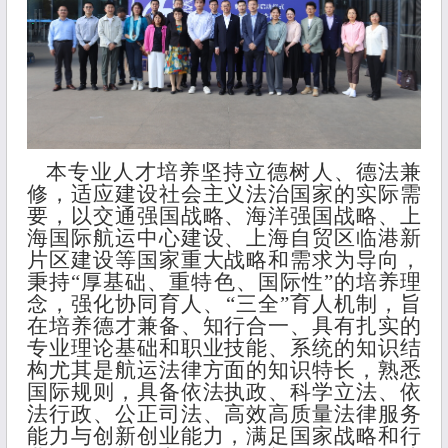
本专业人才培养坚持立德树人、德法兼
修，适应建设社会主义法治国家的实际需
要，以交通强国战略、海洋强国战略、上
海国际航运中心建设、上海自贸区临港新
片区建设等国家重大战略和需求为导向，
秉持“厚基础、重特色、国际性”的培养理
念，强化协同育人、“三全”育人机制，旨
在培养德才兼备、知行合一、具有扎实的
专业理论基础和职业技能、系统的知识结
构尤其是航运法律方面的知识特长，熟悉
国际规则，具备依法执政、科学立法、依
法行政、公正司法、高效高质量法律服务
能力与创新创业能力，满足国家战略和行