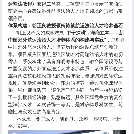
运输法教程》
获得二等奖。三项荣誉集中展示了海商法
研究中心在高端涉外航运法治人才培养领域的贡献与引
领作用。
体系构建：胡正良教授领衔铸就航运法治人才培养基石
胡正良牵头的教学成果“
甲子深耕，海商立本——新
中国涉外航运法治人才培养体系的构建与实践
”，是对新
中国涉外航运法治人才培养历程的深度总结与创新升
华。项目聚焦国家航运强国战略对高端法治人才的迫切
需求，系统构建了具有鲜明海事特色、融合国际视野与
中国实践的涉外航运法治人才培养体系。该体系不仅注
重海商法核心理论知识的扎实传授，更强调对国际航运
规则、复杂海事纠纷处理能力的培养，通过优化课程体
系、强化师资队伍、深化产学研协同，为行业持续输送
了一批批精通法律、熟悉航运、具备国际竞争力的复合
型法治人才。本次获得一等奖，是对该体系科学性、前
瞻性与实效性的高度肯定。
本成果主要完成人：胡正良、郑睿、孙思琪、徐国
平、彭宇。