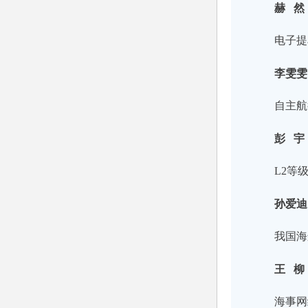
赫 然
电子提
李雯雯
自主航
彭 宇
L2等
孙爱迪
我国海
王 柳
海事网