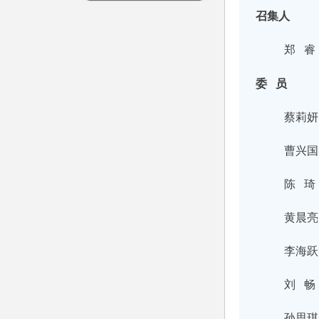
召集人
郑 睿
委 员
蔡莉妍
曹兴国
陈 琦
黄晨亮
李海跃
刘 畅
孙思琪