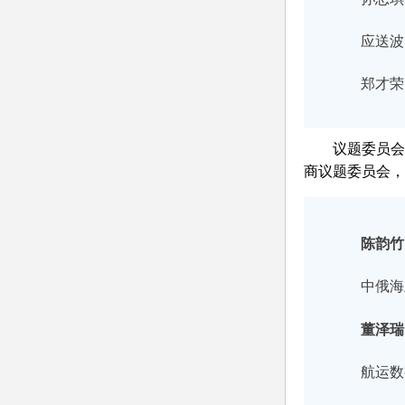
应送波
郑才荣
议题委员会
商议题委员会，
陈韵竹
中俄海
董泽瑞
航运数