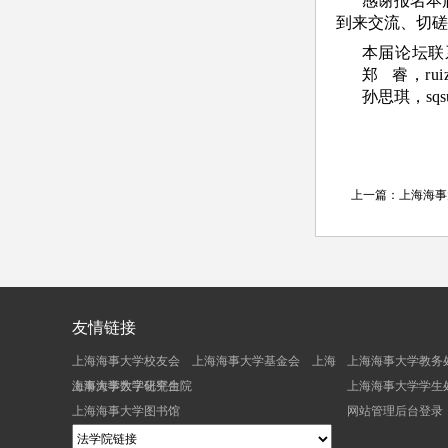
感谢报名本
到来交流、切磋
本届论坛联
郑 睿，ruizh
孙思琪，sqsun
上一篇：
上海海事
友情链接
上海海事大学校友会
上海海事大学基金会
上海
上海海事大学教务
海事大学数字化平台
上海海事大学研究生院
上海海事大学学生
上海海事大学图书馆
网站管理后台登录