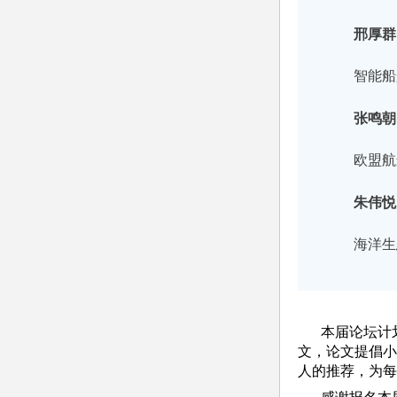
邢厚群
智能船
张鸣朝
欧盟航
朱伟悦
海洋生
本届论坛计划
文，论文提倡小
人的推荐，为每