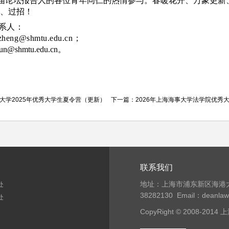
届论坛报告人的各位青年同仁的热情参与。春暖花开、万象更新
、过招！
系人：
eng@shmtu.edu.cn；
@shmtu.edu.cn。
大学2025年优秀大学生夏令营（更新）
下一篇：
2026年上海海事大学法学院优秀
联系我们
地址：上海市浦东新区海港大
处
38282130
Email：deanla
处
CopyRight © 2008-20