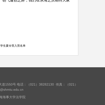
、朝气蓬勃之际，我们在东海之滨期待大家
大学生夏令营入营名单
道1550号
电话：（021）38282130
传真：（021）
w@shmtu.edu.cn
14 上海海事大学法学院