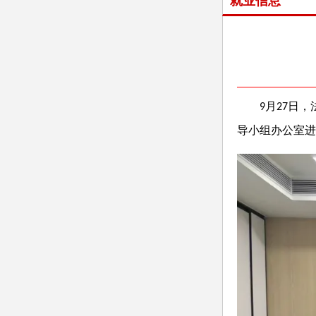
就业信息
9
月
27
日，
导小组办公室进