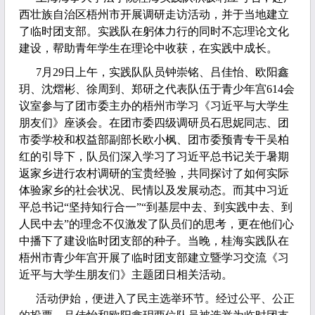
西壮族自治区梧州市开展调研走访活动，并于当地建立
了临时团支部。实践队在躬体力行的同时不忘理论文化
建设，帮助青年学生在理论中收获，在实践中成长。
7月29日上午，实践队队员钟崇铭、吕佳怡、欧阳鑫
玥、沈熠彬、徐周到、郑研之代表队伍于青少年宫614会
议室参与了团市委主办的梧州市学习《习近平与大学生
朋友们》座谈会。在团市委四级调研员石思妮同志、团
市委学校和权益部副部长欧小枫、团市委预青专干吴柏
红的引导下，队员们深入学习了习近平总书记关于暑期
返家乡进行农村调研的宝贵经验，共同探讨了如何实际
体验家乡的社会状况、民情以及发展动态。而其中习近
平总书记“坚持知行合一”“到基层中去、到实践中去、到
人民中去”的理念不仅激发了队员们的思考，更在他们心
中播下了建设临时团支部的种子。当晚，桂海实践队在
梧州市青少年宫开展了临时团支部建立暨学习交流《习
近平与大学生朋友们》主题团日相关活动。
活动伊始，便进入了民主选举环节。经过公平、公正