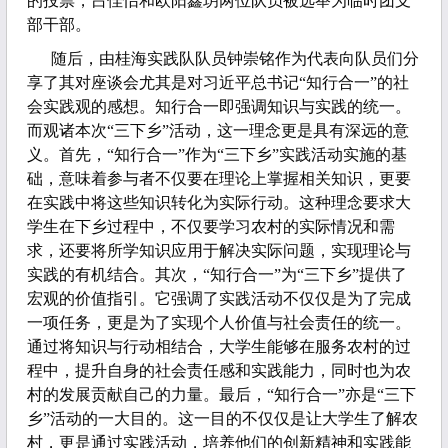
的投票，吕佳怡和欧阳鑫玥两位队员被选举为临时团支
部干部。
随后，由桂海实践队队员钟崇铭作为代表向队员们分
享了其对座谈会尤其是对
习近平总书记
“知行合一”的社
会实践观的感想。知行合一即强调知识与实践的统一。
而观诸本次“三下乡”活动，这一理念更是具有深远的意
义。首先，“知行合一”作为“三下乡”实践活动实施的基
础，意味着参与者不仅要在理论上掌握相关知识，更要
在实践中将这些知识转化为实际行动。这种理念要求大
学生在下乡过程中，不仅要学习农村的实际情况和需
求，还要将所学知识应用于解决实际问题，实现理论与
实践的有机结合。其次，“知行合一”为“三下乡”提供了
宏观的价值指引。它强调了实践活动不仅仅是为了完成
一项任务，更是为了实现个人价值与社会责任的统一。
通过将知识与行动相结合，大学生能够在服务农村的过
程中，提升自身的社会责任感和实践能力，同时也为农
村的发展贡献自己的力量。最后，“知行合一”亦是“三下
乡”活动的一大目的。这一目的不仅仅是让大学生了解农
村，更是通过实践活动，培养他们的创新精神和实践能